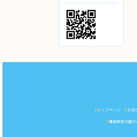
トップページ
お知
書道教室天響の