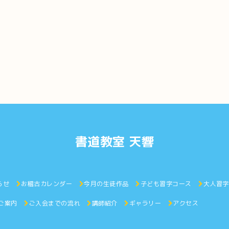
書道教室 天響
らせ
お稽古カレンダー
今月の生徒作品
子ども習字コース
大人習
ご案内
ご入会までの流れ
講師紹介
ギャラリー
アクセ