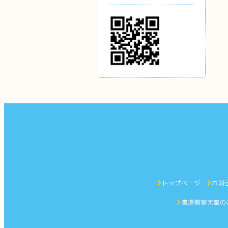
トップページ
お知
書道教室天響の