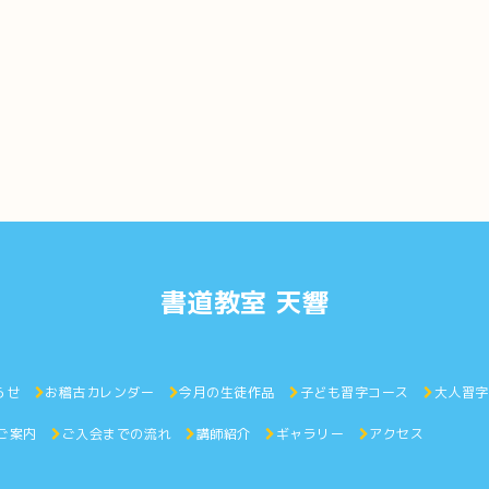
書道教室 天響
らせ
お稽古カレンダー
今月の生徒作品
子ども習字コース
大人習
ご案内
ご入会までの流れ
講師紹介
ギャラリー
アクセ