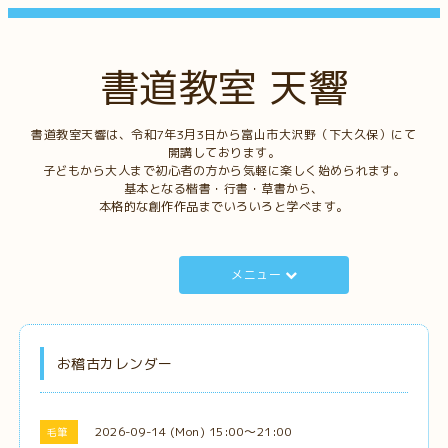
書道教室 天響
書道教室天響は、令和7年3月3日から富山市大沢野（下大久保）にて
開講しております。
子どもから大人まで初心者の方から気軽に楽しく始められます。
基本となる楷書・行書・草書から、
本格的な創作作品までいろいろと学べます。
メニュー
お稽古カレンダー
2026-09-14 (Mon) 15:00～21:00
毛筆