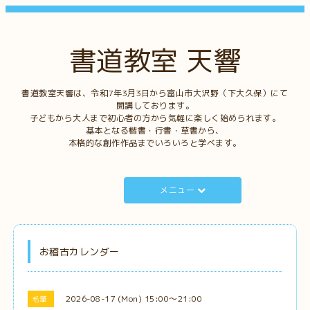
書道教室 天響
書道教室天響は、令和7年3月3日から富山市大沢野（下大久保）にて
開講しております。
子どもから大人まで初心者の方から気軽に楽しく始められます。
基本となる楷書・行書・草書から、
本格的な創作作品までいろいろと学べます。
メニュー
お稽古カレンダー
2026-08-17 (Mon) 15:00～21:00
毛筆