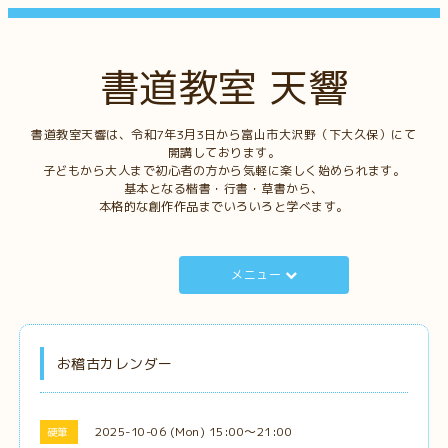
書道教室 天響
書道教室天響は、令和7年3月3日から富山市大沢野（下大久保）にて
開講しております。
子どもから大人まで初心者の方から気軽に楽しく始められます。
基本となる楷書・行書・草書から、
本格的な創作作品までいろいろと学べます。
メニュー
お稽古カレンダー
2025-10-06 (Mon) 15:00～21:00
硬筆