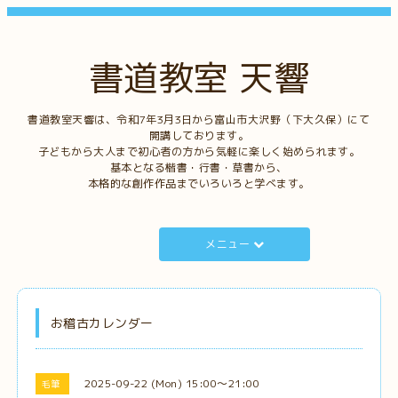
書道教室 天響
書道教室天響は、令和7年3月3日から富山市大沢野（下大久保）にて
開講しております。
子どもから大人まで初心者の方から気軽に楽しく始められます。
基本となる楷書・行書・草書から、
本格的な創作作品までいろいろと学べます。
メニュー
お稽古カレンダー
2025-09-22 (Mon) 15:00～21:00
毛筆