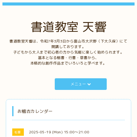
書道教室 天響
書道教室天響は、令和7年3月3日から富山市大沢野（下大久保）にて
開講しております。
子どもから大人まで初心者の方から気軽に楽しく始められます。
基本となる楷書・行書・草書から、
本格的な創作作品までいろいろと学べます。
メニュー
お稽古カレンダー
2025-05-19 (Mon) 15:00～21:00
毛筆